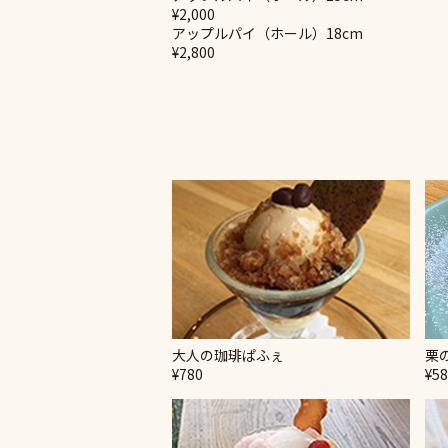
¥2,000
アップルパイ（ホール）18cm
¥2,800
大人の珈琲ぱふぇ
栗
¥780
¥5