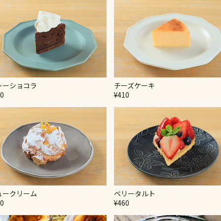
トーショコラ
チーズケーキ
30
¥410
ュークリーム
ベリータルト
20
¥460