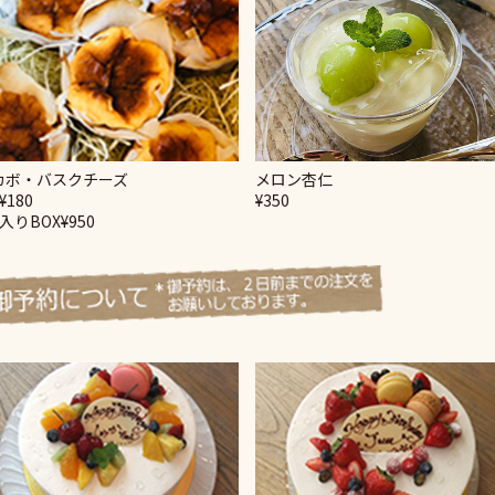
カボ・バスクチーズ
メロン杏仁
¥180
¥350
入りBOX¥950