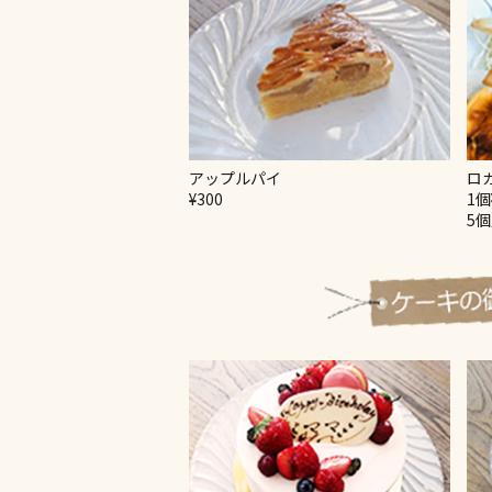
アップルパイ
ロ
¥300
1個
5個