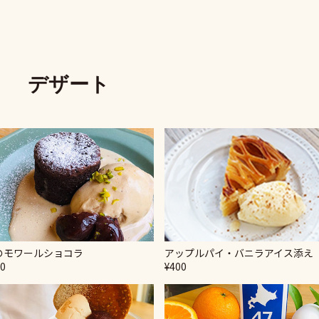
デザート
のモワールショコラ
アップルパイ・バニラアイス添え
80
¥400