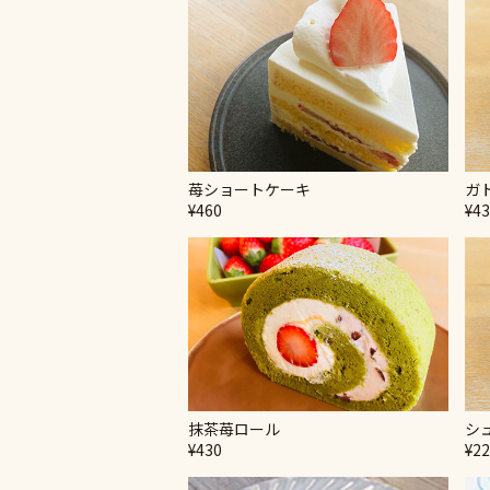
苺ショートケーキ
ガ
¥460
¥4
抹茶苺ロール
シ
¥430
¥2